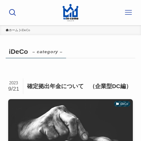
ホーム
iDeCo
iDeCo
– category –
2023
確定拠出年金について （企業型DC編）
9/21
iDeCo