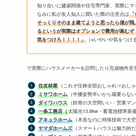
知り合いに建築関係や住宅専門家、実際にマ
なみに私が友人知人に聞いた際の注意点は
「
そっくりそのまま建てようと思ったら億が飛
るというが実際はオプションで費用が嵩むぞ
気をつけろ！！！！」
（※いやいや気をつけ
で実際にハウスメーカーを訪問したり完成物件見
住友林業
（これぞ住林全部おしゃれ⇒おしゃ
ミサワホーム
（中腰姿勢辛いから蔵要らない
ダイワハウス
（鉄骨の大空間いい・営業マン
一条工務店（
太陽光13.8kw・蓄電池標準
アキュラホーム
（木造なのに特殊技術で大空
ヤマダホームズ
（スマートハウスは魅力的だ