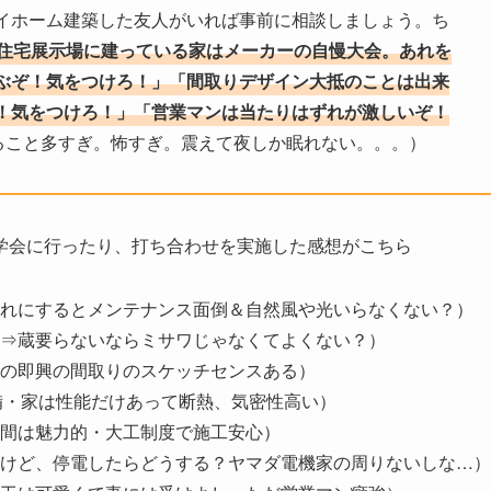
イホーム建築した友人がいれば事前に相談しましょう。ち
住宅展示場に建っている家はメーカーの自慢大会。あれを
ぶぞ！気をつけろ！」「間取りデザイン大抵のことは出来
！気をつけろ！」「営業マンは当たりはずれが激しいぞ！
ること多すぎ。怖すぎ。震えて夜しか眠れない。。。）
学会に行ったり、打ち合わせを実施した感想がこちら
れにするとメンテナンス面倒＆自然風や光いらなくない？）
⇒蔵要らないならミサワじゃなくてよくない？）
の即興の間取りのスケッチセンスある）
装備・家は性能だけあって断熱、気密性高い）
間は魅力的・大工制度で施工安心）
けど、停電したらどうする？ヤマダ電機家の周りないしな…）