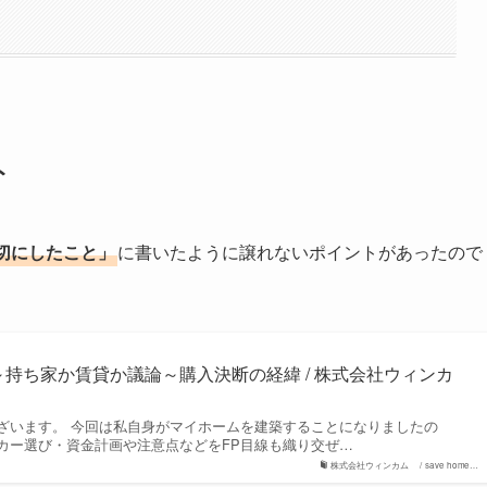
ト
切にしたこと」
に書いたように譲れないポイントがあったので
～持ち家か賃貸か議論～購入決断の経緯 / 株式会社ウィンカ
ざいます。 今回は私自身がマイホームを建築することになりましたの
カー選び・資金計画や注意点などをFP目線も織り交ぜ…
株式会社ウィンカム / save home…