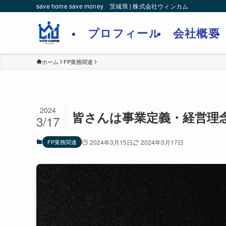
save home save money 茨城県 | 株式会社ウィンカム
プロフィール
会社概要
ホーム
FP業務関連
2024
皆さんは事業定義・経営理
3/17
FP業務関連
2024年3月15日
2024年3月17日