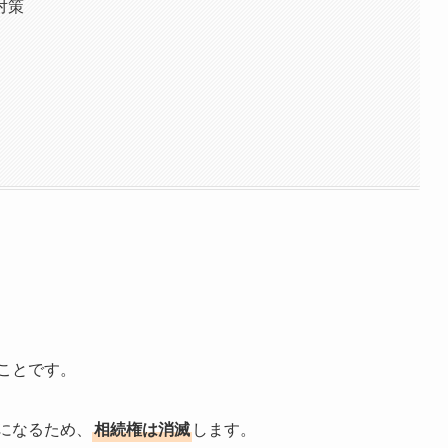
対策
ことです。
になるため、
相続権は消滅
します。