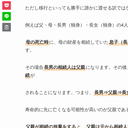
ただし移行といっても勝手に誰かに渡せる訳では
例えば父・母・長男（独身）・長女（独身）の4
母の死亡時
に、母の財産を相続していた
息子（長
す。
その場合
長男の相続人は父親
になります。その後
続
が
されることになります。つまり、
長男⇒父親⇒長
寿命的に先に亡くなる可能性が高いのが父親であ
父親が相続の放棄をする
と、
父親は元から相続人