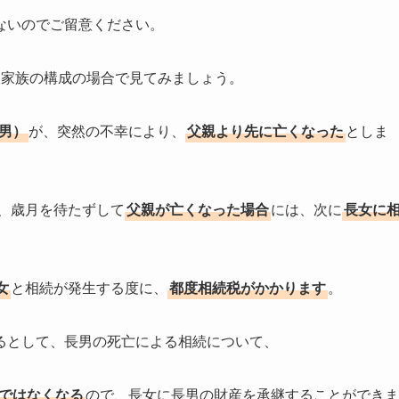
ないのでご留意ください。
人家族の構成の場合で見てみましょう。
男）
が、突然の不幸により、
父親より先に亡くなった
としま
、歳月を待たずして
父親が亡くなった場合
には、次に
長女に
女
と相続が発生する度に、
都度相続税がかかります
。
るとして、長男の死亡による相続について、
ではなくなる
ので、長女に長男の財産を承継することができま